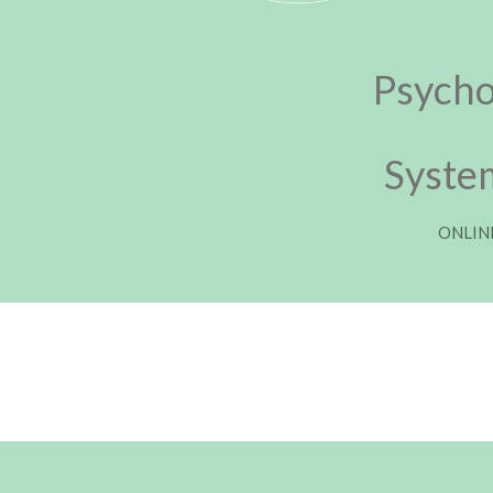
Psycho
Syste
ONLINE