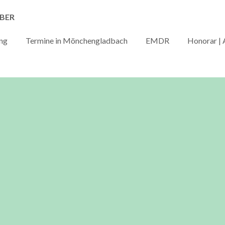
IBER
ng
Termine in Mönchengladbach
EMDR
Honorar |