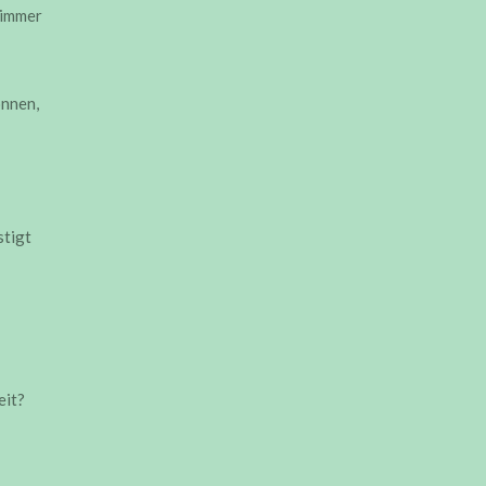
 immer
önnen,
stigt
eit?