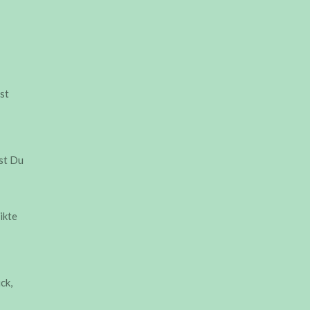
gst
ast Du
ikte
ck,