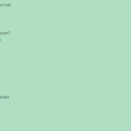
en hat
assen?
?
n
ielen